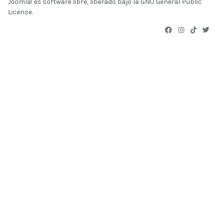
Joomla!
es software libre, liberado bajo la
GNU General Public
License.